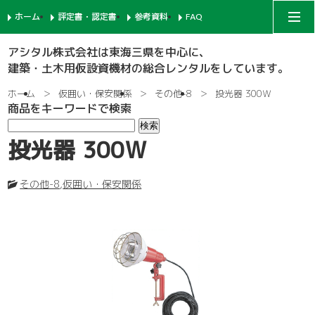
ホーム
評定書・認定書
参考資料
FAQ
アシタルコーポレートサイト
アシタル株式会社は東海三県を中心に、
建築・土木用仮設資機材の総合レンタルをしています。
次世代足場
ホーム
仮囲い・保安関係
その他-8
投光器 300Ｗ
商品をキーワードで検索
一側足場
支柱-1
投光器 300Ｗ
枠組足場
支柱-2
手摺-1
その他-8
,
仮囲い・保安関係
鉄骨足場
建枠
先行手摺-1
手摺-2
共通部材
ネット関係
ブラケット-1
先行手摺-2
踏板-3
内部足場
足場板
階段-1
ブラケット-2
筋違
親綱関係