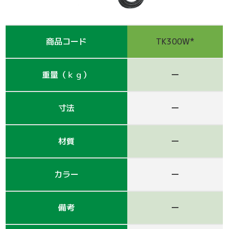
支保工
脚立
巾木-1
踏板-2
手摺-3
アルミ梯子
鋼管
アシタル株式会社 カタログ
仮囲い・保安関係
その他-1
その他-4
ﾛｰﾘﾝｸﾞﾀﾜｰ
強力サポート
階段-2
昇降設備
ｸﾗﾝﾌﾟ他小物
サイト
商品コード
TK300W*
その他レンタル
その他-2
四角支柱
ゲート
巾木-3
シート関係
重量（ｋｇ）
ー
鉄板・ゴムマット
梁枠
山留材
ﾌﾗｯﾄﾊﾟﾈﾙ
寸法
ー
ジャッキ・ベース
Ｈ鋼
フェンス
ハウス
材質
ー
その他-8
ブラケット-3
軽量鋼矢板
備品
壁つなぎ
ミニリフト
トイレ
カラー
ー
朝顔
その他-5
機械
備考
ー