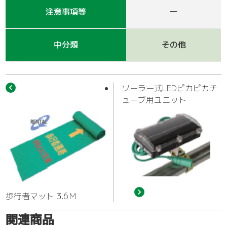
作業車
注意事項等
ー
中分類
その他
ソーラー式LEDピカピカチ
ューブ用ユニット
歩行者マット 3.6Ｍ
関連商品