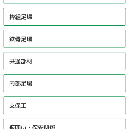
枠組足場
鉄骨足場
共通部材
内部足場
支保工
仮囲い・保安関係