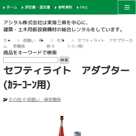
ホーム
評定書・認定書
参考資料
FAQ
アシタルコーポレートサイト
アシタル株式会社は東海三県を中心に、
建築・土木用仮設資機材の総合レンタルをしています。
次世代足場
ホー
仮囲い・保
その
セフティライト アダプター(ｶ
ム
安関係
他-8
ﾗｰｺｰﾝ用)
商品をキーワードで検索
一側足場
支柱-1
セフティライト アダプター
枠組足場
支柱-2
手摺-1
(ｶﾗｰｺｰﾝ用)
鉄骨足場
建枠
先行手摺-1
手摺-2
その他-8
,
仮囲い・保安関係
共通部材
ネット関係
ブラケット-1
先行手摺-2
踏板-3
内部足場
足場板
階段-1
ブラケット-2
筋違
親綱関係