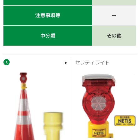
作業車
注意事項等
ー
中分類
その他
セフティライト