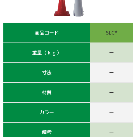
支保工
脚立
巾木-1
踏板-2
手摺-3
アルミ梯子
鋼管
アシタル株式会社 カタログ
仮囲い・保安関係
その他-1
その他-4
ﾛｰﾘﾝｸﾞﾀﾜｰ
強力サポート
階段-2
昇降設備
ｸﾗﾝﾌﾟ他小物
サイト
商品コード
SLC*
その他レンタル
その他-2
四角支柱
ゲート
巾木-3
シート関係
重量（ｋｇ）
ー
鉄板・ゴムマット
梁枠
山留材
ﾌﾗｯﾄﾊﾟﾈﾙ
ジャッキ・ベース
Ｈ鋼
フェンス
ハウス
寸法
ー
その他-8
ブラケット-3
軽量鋼矢板
備品
材質
ー
壁つなぎ
ミニリフト
トイレ
カラー
ー
朝顔
その他-5
機械
備考
ー