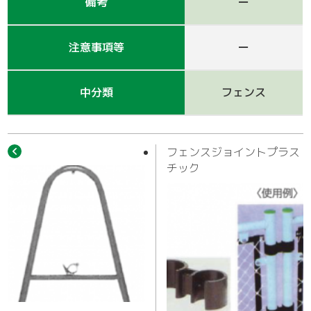
作業車
備考
ー
注意事項等
ー
中分類
フェンス
フェンスジョイントプラス
チック