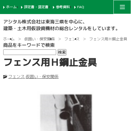
ホーム
評定書・認定書
参考資料
FAQ
アシタルコーポレートサイト
アシタル株式会社は東海三県を中心に、
建築・土木用仮設資機材の総合レンタルをしています。
次世代足場
ホーム
仮囲い・保安関係
フェンス
フェンス用Ｈ鋼止金具
商品をキーワードで検索
一側足場
支柱-1
フェンス用Ｈ鋼止金具
枠組足場
支柱-2
手摺-1
フェンス
,
仮囲い・保安関係
鉄骨足場
建枠
先行手摺-1
手摺-2
共通部材
ネット関係
ブラケット-1
先行手摺-2
踏板-3
内部足場
足場板
階段-1
ブラケット-2
筋違
親綱関係