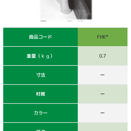
支保工
脚立
巾木-1
踏板-2
手摺-3
アルミ梯子
鋼管
アシタル株式会社 カタログ
仮囲い・保安関係
その他-1
その他-4
ﾛｰﾘﾝｸﾞﾀﾜｰ
強力サポート
階段-2
昇降設備
ｸﾗﾝﾌﾟ他小物
サイト
その他レンタル
その他-2
四角支柱
ゲート
巾木-3
シート関係
商品コード
FHK*
鉄板・ゴムマット
梁枠
山留材
ﾌﾗｯﾄﾊﾟﾈﾙ
重量（ｋｇ）
0.7
ジャッキ・ベース
Ｈ鋼
フェンス
ハウス
寸法
ー
その他-8
ブラケット-3
軽量鋼矢板
備品
材質
ー
壁つなぎ
ミニリフト
トイレ
カラー
ー
朝顔
その他-5
機械