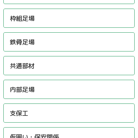
枠組足場
鉄骨足場
共通部材
内部足場
支保工
仮囲い・保安関係