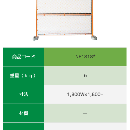
支保工
脚立
巾木-1
踏板-2
手摺-3
アルミ梯子
鋼管
アシタル株式会社 カタログ
仮囲い・保安関係
その他-1
その他-4
ﾛｰﾘﾝｸﾞﾀﾜｰ
強力サポート
階段-2
昇降設備
ｸﾗﾝﾌﾟ他小物
サイト
その他レンタル
その他-2
四角支柱
ゲート
巾木-3
シート関係
鉄板・ゴムマット
梁枠
山留材
ﾌﾗｯﾄﾊﾟﾈﾙ
商品コード
NF1818*
ジャッキ・ベース
Ｈ鋼
フェンス
ハウス
重量（ｋｇ）
6
その他-8
ブラケット-3
軽量鋼矢板
備品
寸法
1,800W×1,800H
壁つなぎ
ミニリフト
トイレ
材質
ー
朝顔
その他-5
機械