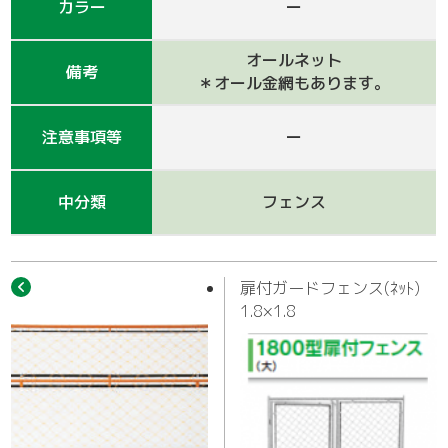
作業車
カラー
ー
オールネット
備考
＊オール金網もあります。
注意事項等
ー
中分類
フェンス
扉付ガードフェンス(ﾈｯﾄ)
1.8×1.8