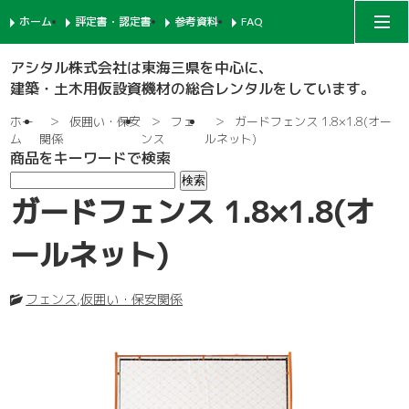
ホーム
評定書・認定書
参考資料
FAQ
アシタルコーポレートサイト
アシタル株式会社は東海三県を中心に、
建築・土木用仮設資機材の総合レンタルをしています。
次世代足場
ホー
仮囲い・保安
フェ
ガードフェンス 1.8×1.8(オー
ム
関係
ンス
ルネット)
商品をキーワードで検索
一側足場
支柱-1
ガードフェンス 1.8×1.8(オ
枠組足場
支柱-2
手摺-1
ールネット)
鉄骨足場
建枠
先行手摺-1
手摺-2
フェンス
,
仮囲い・保安関係
共通部材
ネット関係
ブラケット-1
先行手摺-2
踏板-3
内部足場
足場板
階段-1
ブラケット-2
筋違
親綱関係