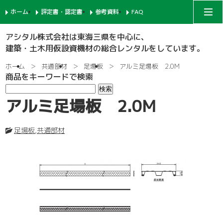
ホーム
評定書・認定書
参考資料
FAQ
アシタルコーポレートサイト
アシタル株式会社は東海三県を中心に、
建築・土木用仮設資機材の総合レンタルをしています。
次世代足場
ホーム
共通部材
足場板
アルミ足場板 2.0M
商品をキーワードで検索
一側足場
支柱-1
アルミ足場板 2.0M
枠組足場
支柱-2
手摺-1
足場板
,
共通部材
鉄骨足場
建枠
先行手摺-1
手摺-2
共通部材
ネット関係
ブラケット-1
先行手摺-2
踏板-3
内部足場
足場板
階段-1
ブラケット-2
筋違
親綱関係