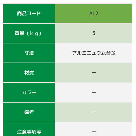
支保工
脚立
巾木-1
踏板-2
手摺-3
アルミ梯子
鋼管
アシタル株式会社 カタログ
商品コード
AL2
仮囲い・保安関係
その他-1
その他-4
ﾛｰﾘﾝｸﾞﾀﾜｰ
強力サポート
階段-2
昇降設備
ｸﾗﾝﾌﾟ他小物
サイト
重量（ｋｇ）
5
その他レンタル
その他-2
四角支柱
ゲート
巾木-3
シート関係
寸法
アルミニュウム合金
鉄板・ゴムマット
梁枠
山留材
ﾌﾗｯﾄﾊﾟﾈﾙ
ジャッキ・ベース
Ｈ鋼
フェンス
ハウス
材質
ー
その他-8
ブラケット-3
軽量鋼矢板
備品
カラー
ー
壁つなぎ
ミニリフト
トイレ
備考
ー
朝顔
その他-5
機械
注意事項等
ー