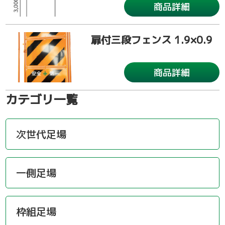
商品詳細
扉付三段フェンス 1.9×0.9
商品詳細
カテゴリ一覧
次世代足場
一側足場
枠組足場