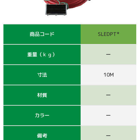
支保工
脚立
巾木-1
踏板-2
手摺-3
アルミ梯子
鋼管
アシタル株式会社 カタログ
仮囲い・保安関係
その他-1
その他-4
ﾛｰﾘﾝｸﾞﾀﾜｰ
強力サポート
階段-2
昇降設備
ｸﾗﾝﾌﾟ他小物
サイト
商品コード
SLEDPT*
その他レンタル
その他-2
四角支柱
ゲート
巾木-3
シート関係
重量（ｋｇ）
ー
鉄板・ゴムマット
梁枠
山留材
ﾌﾗｯﾄﾊﾟﾈﾙ
ジャッキ・ベース
Ｈ鋼
フェンス
ハウス
寸法
10M
その他-8
ブラケット-3
軽量鋼矢板
備品
材質
ー
壁つなぎ
ミニリフト
トイレ
カラー
ー
朝顔
その他-5
機械
備考
ー