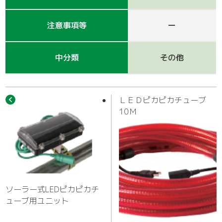
作業車
注意事項等
ー
中分類
その他
ＬＥＤピカピカチューブ
10Ｍ
ソーラー式LEDピカピカチ
ューブ用ユニット