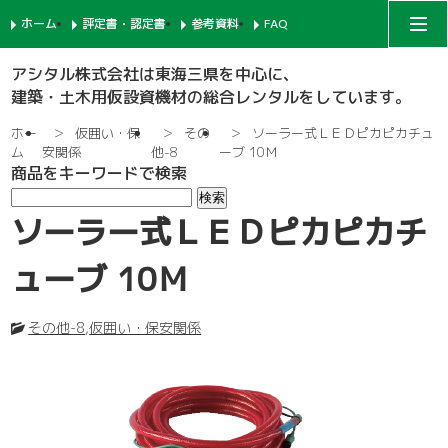
ホーム
評定書・認定書
参考資料
FAQ
アシタルコーポレートサイト
アシタル株式会社は東海三県を中心に、
建築・土木用仮設資機材の総合レンタルをしています。
次世代足場
ホー
仮囲い・保
その
ソーラー式ＬＥＤピカピカチュ
ム
安関係
他-8
ーブ 10Ｍ
商品をキーワードで検索
一側足場
支柱-1
ソーラー式ＬＥＤピカピカチ
枠組足場
支柱-2
手摺-1
ューブ 10Ｍ
鉄骨足場
建枠
先行手摺-1
手摺-2
その他-8
,
仮囲い・保安関係
共通部材
ネット関係
ブラケット-1
先行手摺-2
踏板-3
内部足場
足場板
階段-1
ブラケット-2
筋違
親綱関係