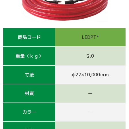
支保工
脚立
巾木-1
踏板-2
手摺-3
アルミ梯子
鋼管
アシタル株式会社 カタログ
仮囲い・保安関係
その他-1
その他-4
ﾛｰﾘﾝｸﾞﾀﾜｰ
強力サポート
階段-2
昇降設備
ｸﾗﾝﾌﾟ他小物
サイト
その他レンタル
その他-2
四角支柱
ゲート
巾木-3
シート関係
商品コード
LEDPT*
鉄板・ゴムマット
梁枠
山留材
ﾌﾗｯﾄﾊﾟﾈﾙ
重量（ｋｇ）
2.0
ジャッキ・ベース
Ｈ鋼
フェンス
ハウス
寸法
ф22×10,000ｍｍ
その他-8
ブラケット-3
軽量鋼矢板
備品
材質
ー
壁つなぎ
ミニリフト
トイレ
カラー
ー
朝顔
その他-5
機械