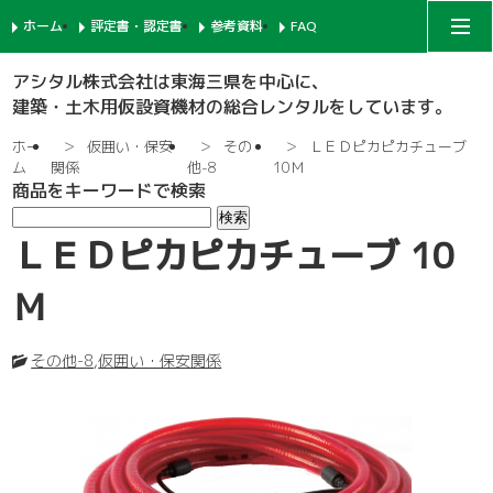
ホーム
評定書・認定書
参考資料
FAQ
アシタルコーポレートサイト
アシタル株式会社は東海三県を中心に、
建築・土木用仮設資機材の総合レンタルをしています。
次世代足場
ホー
仮囲い・保安
その
ＬＥＤピカピカチューブ
ム
関係
他-8
10Ｍ
商品をキーワードで検索
一側足場
支柱-1
ＬＥＤピカピカチューブ 10
枠組足場
支柱-2
手摺-1
Ｍ
鉄骨足場
建枠
先行手摺-1
手摺-2
その他-8
,
仮囲い・保安関係
共通部材
ネット関係
ブラケット-1
先行手摺-2
踏板-3
内部足場
足場板
階段-1
ブラケット-2
筋違
親綱関係