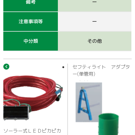
作業車
備考
ー
注意事項等
ー
中分類
その他
セフティライト アダプタ
ー(単管用)
ソーラー式ＬＥＤピカピカ