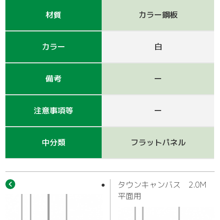
作業車
材質
カラー鋼板
カラー
白
備考
ー
注意事項等
ー
中分類
フラットパネル
タウンキャンバス 2.0M
平面用