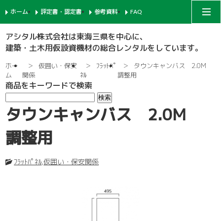
ホーム
評定書・認定書
参考資料
FAQ
アシタルコーポレートサイト
アシタル株式会社は東海三県を中心に、
建築・土木用仮設資機材の総合レンタルをしています。
次世代足場
ホー
仮囲い・保安
ﾌﾗｯﾄﾊﾟ
タウンキャンバス 2.0M
ム
関係
ﾈﾙ
調整用
商品をキーワードで検索
一側足場
支柱-1
タウンキャンバス 2.0M
枠組足場
支柱-2
手摺-1
調整用
鉄骨足場
建枠
先行手摺-1
手摺-2
ﾌﾗｯﾄﾊﾟﾈﾙ
,
仮囲い・保安関係
共通部材
ネット関係
ブラケット-1
先行手摺-2
踏板-3
内部足場
足場板
階段-1
ブラケット-2
筋違
親綱関係