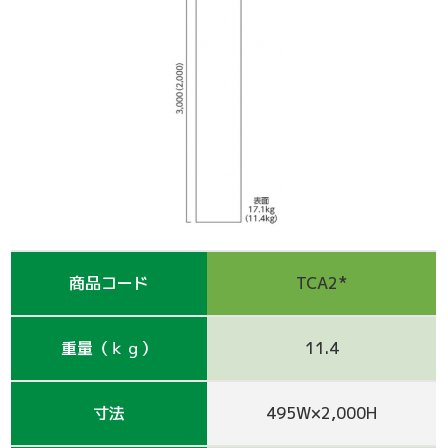
支保工
脚立
巾木-1
踏板-2
手摺-3
アルミ梯子
鋼管
アシタル株式会社 カタログ
仮囲い・保安関係
その他-1
その他-4
ﾛｰﾘﾝｸﾞﾀﾜｰ
強力サポート
階段-2
昇降設備
ｸﾗﾝﾌﾟ他小物
サイト
その他レンタル
その他-2
四角支柱
ゲート
巾木-3
シート関係
鉄板・ゴムマット
梁枠
山留材
ﾌﾗｯﾄﾊﾟﾈﾙ
ジャッキ・ベース
Ｈ鋼
フェンス
ハウス
商品コード
TCA2*
その他-8
ブラケット-3
軽量鋼矢板
備品
壁つなぎ
ミニリフト
トイレ
重量（ｋｇ）
11.4
朝顔
その他-5
機械
寸法
495W×2,000H