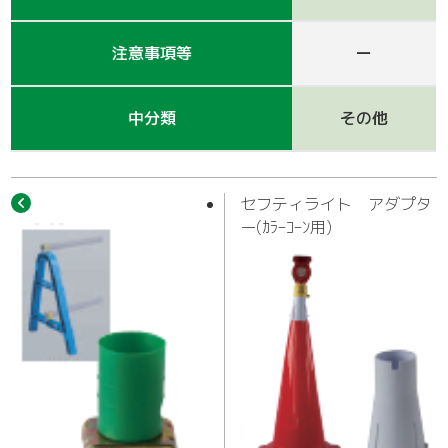
作業車
注意事項等
ー
中分類
その他
セフティライト アダプタ
ー(ｶﾗｰｺｰﾝ用)