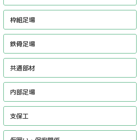
枠組足場
鉄骨足場
共通部材
内部足場
支保工
仮囲い・保安関係