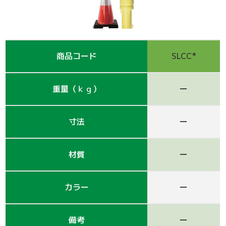
支保工
脚立
巾木-1
踏板-2
手摺-3
アルミ梯子
鋼管
アシタル株式会社 カタログ
仮囲い・保安関係
その他-1
その他-4
ﾛｰﾘﾝｸﾞﾀﾜｰ
強力サポート
階段-2
昇降設備
ｸﾗﾝﾌﾟ他小物
サイト
商品コード
SLCC*
その他レンタル
その他-2
四角支柱
ゲート
巾木-3
シート関係
鉄板・ゴムマット
梁枠
山留材
ﾌﾗｯﾄﾊﾟﾈﾙ
重量（ｋｇ）
ー
ジャッキ・ベース
Ｈ鋼
フェンス
ハウス
寸法
ー
その他-8
ブラケット-3
軽量鋼矢板
備品
材質
ー
壁つなぎ
ミニリフト
トイレ
カラー
ー
朝顔
その他-5
機械
備考
ー