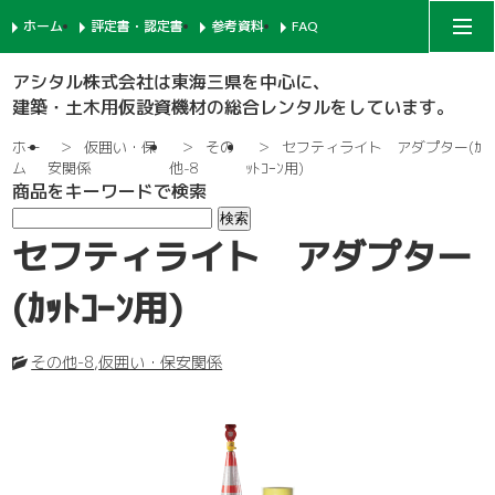
ホーム
評定書・認定書
参考資料
FAQ
アシタルコーポレートサイト
アシタル株式会社は東海三県を中心に、
建築・土木用仮設資機材の総合レンタルをしています。
次世代足場
ホー
仮囲い・保
その
セフティライト アダプター(ｶ
ム
安関係
他-8
ｯﾄｺｰﾝ用)
商品をキーワードで検索
一側足場
支柱-1
セフティライト アダプター
枠組足場
支柱-2
手摺-1
(ｶｯﾄｺｰﾝ用)
鉄骨足場
建枠
先行手摺-1
手摺-2
その他-8
,
仮囲い・保安関係
共通部材
ネット関係
ブラケット-1
先行手摺-2
踏板-3
内部足場
足場板
階段-1
ブラケット-2
筋違
親綱関係