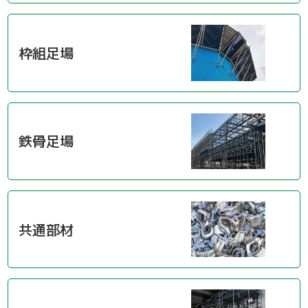
支保工
脚立
巾木-1
踏板-2
手摺-3
アルミ梯子
鋼管
アシタル株式会社 カタログ
仮囲い・保安関係
その他-1
その他-4
ﾛｰﾘﾝｸﾞﾀﾜｰ
強力サポート
階段-2
昇降設備
ｸﾗﾝﾌﾟ他小物
枠組足場
サイト
その他レンタル
その他-2
四角支柱
ゲート
巾木-3
シート関係
鉄板・ゴムマット
梁枠
山留材
ﾌﾗｯﾄﾊﾟﾈﾙ
鉄骨足場
ジャッキ・ベース
Ｈ鋼
フェンス
ハウス
その他-8
ブラケット-3
軽量鋼矢板
備品
共通部材
壁つなぎ
ミニリフト
トイレ
朝顔
その他-5
機械