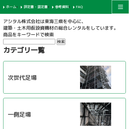
ホーム
評定書・認定書
参考資料
FAQ
アシタルコーポレートサイト
アシタル株式会社は東海三県を中心に、
建築・土木用仮設資機材の総合レンタルをしています。
商品をキーワードで検索
次世代足場
カテゴリ一覧
一側足場
支柱-1
枠組足場
支柱-2
手摺-1
次世代足場
鉄骨足場
建枠
先行手摺-1
手摺-2
共通部材
ネット関係
ブラケット-1
先行手摺-2
踏板-3
一側足場
内部足場
足場板
階段-1
ブラケット-2
筋違
親綱関係