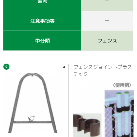
作業車
備考
ー
注意事項等
ー
中分類
フェンス
フェンスジョイントプラス
チック