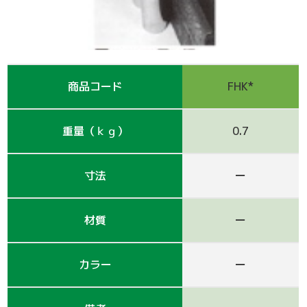
支保工
脚立
巾木-1
踏板-2
手摺-3
アルミ梯子
鋼管
アシタル株式会社 カタログ
仮囲い・保安関係
その他-1
その他-4
ﾛｰﾘﾝｸﾞﾀﾜｰ
強力サポート
階段-2
昇降設備
ｸﾗﾝﾌﾟ他小物
サイト
その他レンタル
その他-2
四角支柱
ゲート
巾木-3
シート関係
商品コード
FHK*
鉄板・ゴムマット
梁枠
山留材
ﾌﾗｯﾄﾊﾟﾈﾙ
重量（ｋｇ）
0.7
ジャッキ・ベース
Ｈ鋼
フェンス
ハウス
寸法
ー
その他-8
ブラケット-3
軽量鋼矢板
備品
材質
ー
壁つなぎ
ミニリフト
トイレ
カラー
ー
朝顔
その他-5
機械