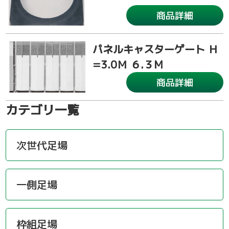
商品詳細
パネルキャスターゲート Ｈ
=3.0Ｍ ６.３M
商品詳細
カテゴリ一覧
次世代足場
一側足場
枠組足場