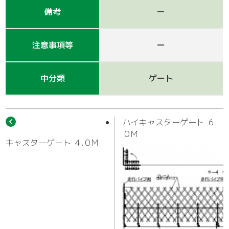
作業車
備考
ー
注意事項等
ー
中分類
ゲート
ハイキャスターゲート ６.
０M
キャスターゲート ４.０M