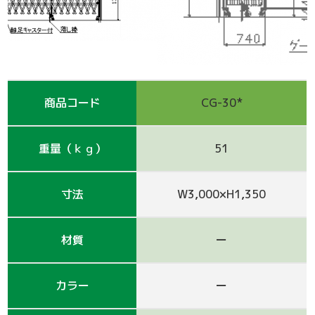
支保工
脚立
巾木-1
踏板-2
手摺-3
アルミ梯子
鋼管
アシタル株式会社 カタログ
仮囲い・保安関係
その他-1
その他-4
ﾛｰﾘﾝｸﾞﾀﾜｰ
強力サポート
階段-2
昇降設備
ｸﾗﾝﾌﾟ他小物
サイト
その他レンタル
その他-2
四角支柱
ゲート
巾木-3
シート関係
商品コード
CG-30*
鉄板・ゴムマット
梁枠
山留材
ﾌﾗｯﾄﾊﾟﾈﾙ
重量（ｋｇ）
51
ジャッキ・ベース
Ｈ鋼
フェンス
ハウス
寸法
W3,000×H1,350
その他-8
ブラケット-3
軽量鋼矢板
備品
壁つなぎ
ミニリフト
トイレ
材質
ー
朝顔
その他-5
機械
カラー
ー