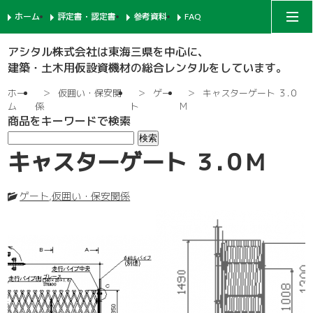
ホーム
評定書・認定書
参考資料
FAQ
アシタルコーポレートサイト
アシタル株式会社は東海三県を中心に、
建築・土木用仮設資機材の総合レンタルをしています。
次世代足場
ホー
仮囲い・保安関
ゲー
キャスターゲート ３.０
ム
係
ト
M
商品をキーワードで検索
一側足場
支柱-1
キャスターゲート ３.０M
枠組足場
支柱-2
手摺-1
ゲート
,
仮囲い・保安関係
鉄骨足場
建枠
先行手摺-1
手摺-2
共通部材
ネット関係
ブラケット-1
先行手摺-2
踏板-3
内部足場
足場板
階段-1
ブラケット-2
筋違
親綱関係