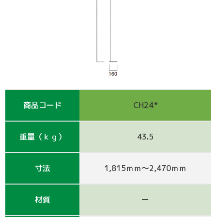
支保工
脚立
巾木-1
踏板-2
手摺-3
アルミ梯子
鋼管
アシタル株式会社 カタログ
仮囲い・保安関係
その他-1
その他-4
ﾛｰﾘﾝｸﾞﾀﾜｰ
強力サポート
階段-2
昇降設備
ｸﾗﾝﾌﾟ他小物
サイト
その他レンタル
その他-2
四角支柱
ゲート
巾木-3
シート関係
鉄板・ゴムマット
梁枠
山留材
ﾌﾗｯﾄﾊﾟﾈﾙ
商品コード
CH24*
ジャッキ・ベース
Ｈ鋼
フェンス
ハウス
重量（ｋｇ）
43.5
その他-8
ブラケット-3
軽量鋼矢板
備品
壁つなぎ
ミニリフト
トイレ
寸法
1,815ｍｍ～2,470ｍｍ
朝顔
その他-5
機械
材質
ー