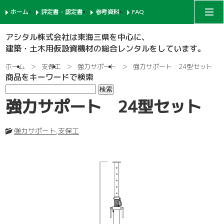
ホーム
評定書・認定書
参考資料
FAQ
アシタルコーポレートサイト
アシタル株式会社は東海三県を中心に、
建築・土木用仮設資機材の総合レンタルをしています。
次世代足場
ホーム
支保工
強力サポート
強力サポート 24型セット
商品をキーワードで検索
一側足場
支柱-1
強力サポート 24型セット
枠組足場
支柱-2
手摺-1
強力サポート
,
支保工
鉄骨足場
建枠
先行手摺-1
手摺-2
共通部材
ネット関係
ブラケット-1
先行手摺-2
踏板-3
内部足場
足場板
階段-1
ブラケット-2
筋違
親綱関係