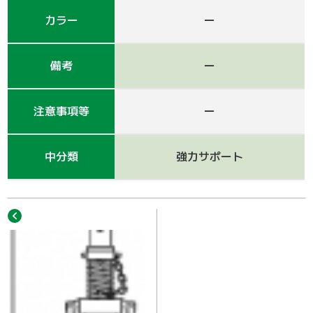
作業車
カラー
ー
備考
ー
注意事項等
ー
中分類
強力サポート