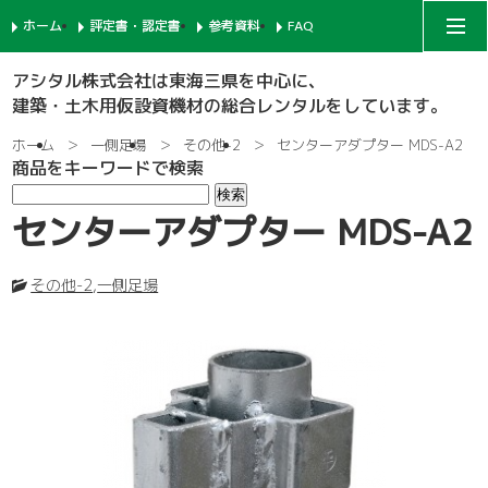
ホーム
評定書・認定書
参考資料
FAQ
アシタルコーポレートサイト
アシタル株式会社は東海三県を中心に、
建築・土木用仮設資機材の総合レンタルをしています。
次世代足場
ホーム
一側足場
その他-2
センターアダプター MDS-A2
商品をキーワードで検索
一側足場
支柱-1
センターアダプター MDS-A2
枠組足場
支柱-2
手摺-1
その他-2
,
一側足場
鉄骨足場
建枠
先行手摺-1
手摺-2
共通部材
ネット関係
ブラケット-1
先行手摺-2
踏板-3
内部足場
足場板
階段-1
ブラケット-2
筋違
親綱関係