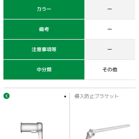
作業車
カラー
ー
備考
ー
注意事項等
ー
中分類
その他
侵入防止ブラケット