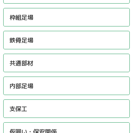
枠組足場
鉄骨足場
共通部材
内部足場
支保工
仮囲い・保安関係