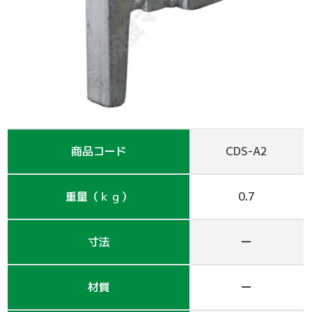
支保工
脚立
巾木-1
踏板-2
手摺-3
アルミ梯子
鋼管
アシタル株式会社 カタログ
仮囲い・保安関係
その他-1
その他-4
ﾛｰﾘﾝｸﾞﾀﾜｰ
強力サポート
階段-2
昇降設備
ｸﾗﾝﾌﾟ他小物
サイト
その他レンタル
その他-2
四角支柱
ゲート
巾木-3
シート関係
鉄板・ゴムマット
梁枠
山留材
ﾌﾗｯﾄﾊﾟﾈﾙ
商品コード
CDS-A2
ジャッキ・ベース
Ｈ鋼
フェンス
ハウス
重量（ｋｇ）
0.7
その他-8
ブラケット-3
軽量鋼矢板
備品
壁つなぎ
ミニリフト
トイレ
寸法
ー
朝顔
その他-5
機械
材質
ー