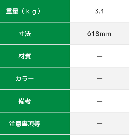
重量（ｋｇ）
3.1
寸法
618ｍｍ
材質
ー
カラー
ー
備考
ー
注意事項等
ー