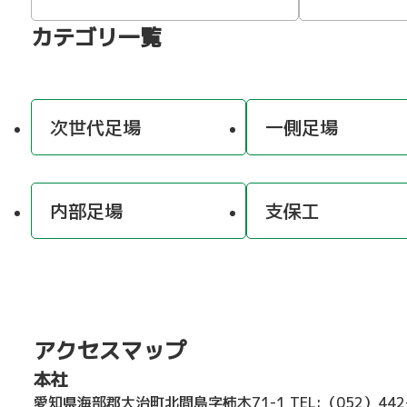
カテゴリ一覧
次世代足場
一側足場
内部足場
支保工
アクセスマップ
本社
愛知県海部郡大治町北間島字柿木71-1
TEL:（052）44