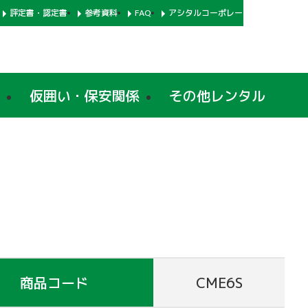
評定書・認定書
参考資料
FAQ
アシタルコーポレートサイト
仮囲い・保安関係
その他レンタル
商品コード
CME6S