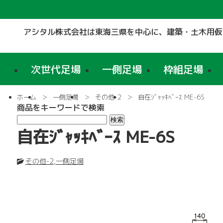
アシタル株式会社は東海三県を中心に、
建築・土木用仮
次世代足場
一側足場
枠組足場
ホーム
一側足場
その他-2
自在ｼﾞｬｯｷﾍﾞｰｽ ME-6S
商品をキーワードで検索
自在ｼﾞｬｯｷﾍﾞｰｽ ME-6S
その他-2
,
一側足場