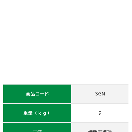
支保工
脚立
巾木-1
踏板-2
手摺-3
アルミ梯子
鋼管
アシタル株式会社 カタログ
仮囲い・保安関係
その他-1
その他-4
ﾛｰﾘﾝｸﾞﾀﾜｰ
強力サポート
階段-2
昇降設備
ｸﾗﾝﾌﾟ他小物
サイト
その他レンタル
その他-2
四角支柱
ゲート
巾木-3
シート関係
鉄板・ゴムマット
梁枠
山留材
ﾌﾗｯﾄﾊﾟﾈﾙ
ジャッキ・ベース
Ｈ鋼
フェンス
ハウス
その他-8
ブラケット-3
軽量鋼矢板
備品
商品コード
SGN
壁つなぎ
ミニリフト
トイレ
重量（ｋｇ）
9
朝顔
その他-5
機械