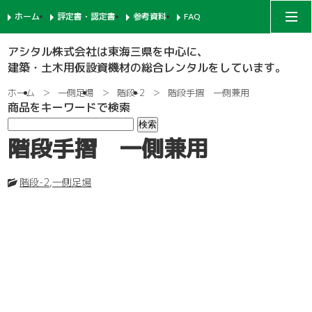
ホーム
評定書・認定書
参考資料
FAQ
アシタルコーポレートサイト
アシタル株式会社は東海三県を中心に、
建築・土木用仮設資機材の総合レンタルをしています。
次世代足場
ホーム
一側足場
階段-2
階段手摺 一側兼用
商品をキーワードで検索
一側足場
支柱-1
階段手摺 一側兼用
枠組足場
支柱-2
手摺-1
階段-2
,
一側足場
鉄骨足場
建枠
先行手摺-1
手摺-2
共通部材
ネット関係
ブラケット-1
先行手摺-2
踏板-3
内部足場
足場板
階段-1
ブラケット-2
筋違
親綱関係