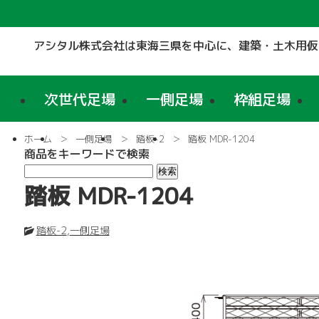
アシタル株式会社は東海三県を中心に、
建築・土木用仮
次世代足場
一側足場
枠組足場
ホーム
一側足場
踏板-2
踏板 MDR-1204
商品をキーワードで検索
踏板 MDR-1204
踏板-2
,
一側足場