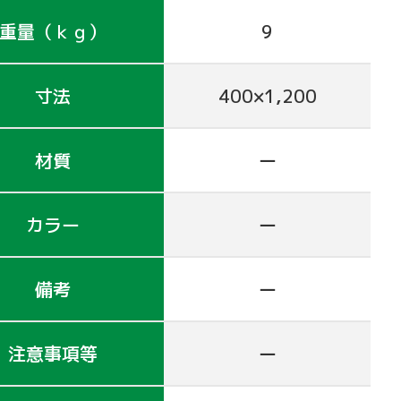
重量（ｋｇ）
9
寸法
400×1,200
材質
ー
カラー
ー
備考
ー
注意事項等
ー