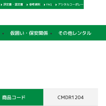
評定書・認定書
参考資料
FAQ
アシタルコーポレートサイト
仮囲い・保安関係
その他レンタル
商品コード
CMDR1204