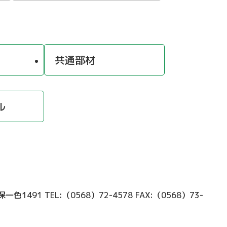
共通部材
ル
久保一色1491
TEL:（0568）72-4578
FAX:（0568）73-