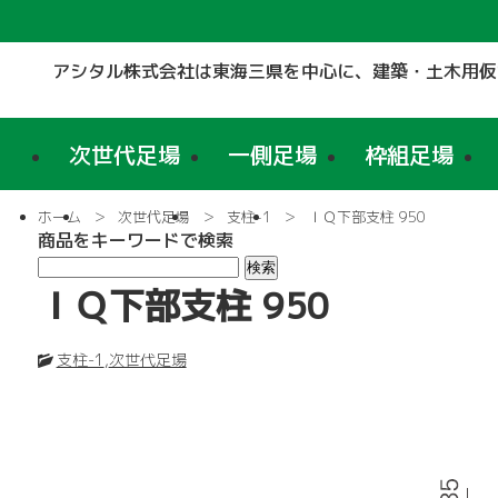
アシタル株式会社は東海三県を中心に、
建築・土木用仮
次世代足場
一側足場
枠組足場
ホーム
次世代足場
支柱-1
ＩＱ下部支柱 950
商品をキーワードで検索
ＩＱ下部支柱 950
支柱-1
,
次世代足場