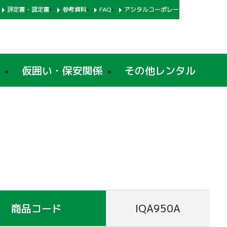
評定書・認定書
参考資料
FAQ
アシタルコーポレートサイト
仮囲い・保安関係
その他レンタル
商品コード
IQA950A