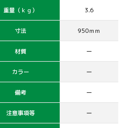
重量（ｋｇ）
3.6
寸法
950ｍｍ
材質
ー
カラー
ー
備考
ー
注意事項等
ー