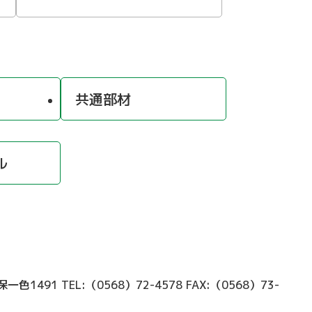
共通部材
ル
久保一色1491
TEL:（0568）72-4578
FAX:（0568）73-