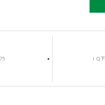
カタログサイト
75
ＩＱ下