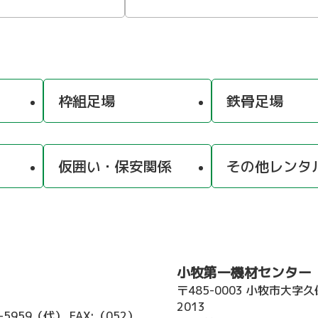
枠組足場
鉄骨足場
仮囲い・保安関係
その他レンタ
小牧第一機材センター
〒485-0003 小牧市大字
2013
2-5959（代）
FAX:（052）