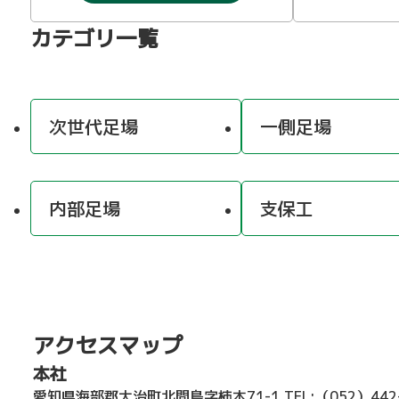
カテゴリ一覧
次世代足場
一側足場
内部足場
支保工
アクセスマップ
本社
愛知県海部郡大治町北間島字柿木71-1
TEL:（052）44