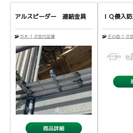
アルスピーダー 連結金具
ＩＱ侵入防
巾木-1
,
次世代足場
その他-1
,
次
商品詳細