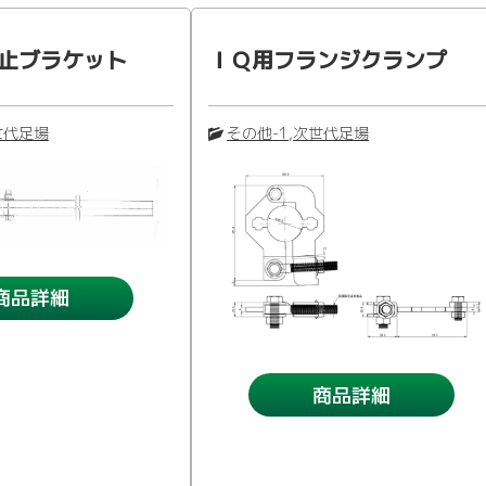
止ブラケット
ＩＱ用フランジクランプ
世代足場
その他-1
,
次世代足場
商品詳細
商品詳細