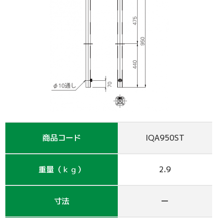
支保工
脚立
巾木-1
踏板-2
手摺-3
アルミ梯子
鋼管
アシタル株式会社 カタログ
仮囲い・保安関係
その他-1
その他-4
ﾛｰﾘﾝｸﾞﾀﾜｰ
強力サポート
階段-2
昇降設備
ｸﾗﾝﾌﾟ他小物
サイト
その他レンタル
その他-2
四角支柱
ゲート
巾木-3
シート関係
鉄板・ゴムマット
梁枠
山留材
ﾌﾗｯﾄﾊﾟﾈﾙ
ジャッキ・ベース
Ｈ鋼
フェンス
ハウス
商品コード
IQA950ST
その他-8
ブラケット-3
軽量鋼矢板
備品
壁つなぎ
ミニリフト
トイレ
重量（ｋｇ）
2.9
朝顔
その他-5
機械
寸法
ー