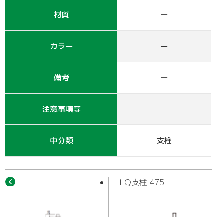
作業車
材質
ー
カラー
ー
備考
ー
注意事項等
ー
中分類
支柱
ＩＱ支柱 475