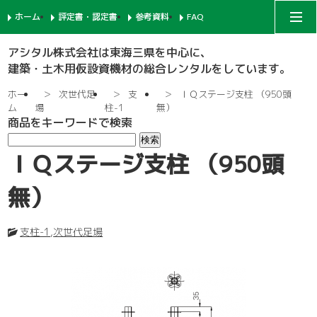
ホーム
評定書・認定書
参考資料
FAQ
アシタルコーポレートサイト
アシタル株式会社は東海三県を中心に、
建築・土木用仮設資機材の総合レンタルをしています。
次世代足場
ホー
次世代足
支
ＩＱステージ支柱 （950頭
ム
場
柱-1
無）
商品をキーワードで検索
一側足場
支柱-1
ＩＱステージ支柱 （950頭
枠組足場
支柱-2
手摺-1
無）
鉄骨足場
建枠
先行手摺-1
手摺-2
支柱-1
,
次世代足場
共通部材
ネット関係
ブラケット-1
先行手摺-2
踏板-3
内部足場
足場板
階段-1
ブラケット-2
筋違
親綱関係