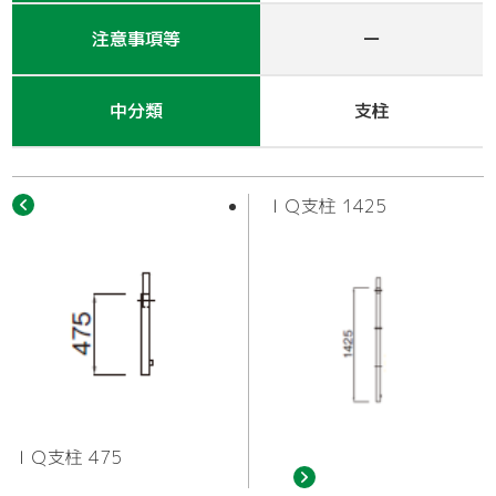
作業車
注意事項等
ー
中分類
支柱
ＩＱ支柱 1425
ＩＱ支柱 475