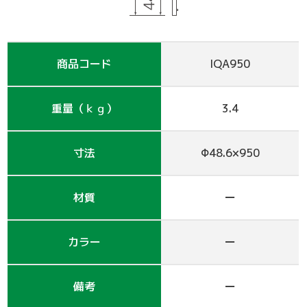
支保工
脚立
巾木-1
踏板-2
手摺-3
アルミ梯子
鋼管
アシタル株式会社 カタログ
仮囲い・保安関係
その他-1
その他-4
ﾛｰﾘﾝｸﾞﾀﾜｰ
強力サポート
階段-2
昇降設備
ｸﾗﾝﾌﾟ他小物
サイト
商品コード
IQA950
その他レンタル
その他-2
四角支柱
ゲート
巾木-3
シート関係
重量（ｋｇ）
3.4
鉄板・ゴムマット
梁枠
山留材
ﾌﾗｯﾄﾊﾟﾈﾙ
寸法
Φ48.6×950
ジャッキ・ベース
Ｈ鋼
フェンス
ハウス
その他-8
ブラケット-3
軽量鋼矢板
備品
材質
ー
壁つなぎ
ミニリフト
トイレ
カラー
ー
朝顔
その他-5
機械
備考
ー