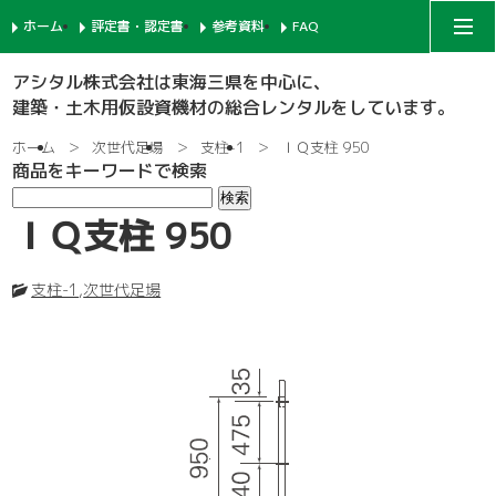
ホーム
評定書・認定書
参考資料
FAQ
アシタルコーポレートサイト
アシタル株式会社は東海三県を中心に、
建築・土木用仮設資機材の総合レンタルをしています。
次世代足場
ホーム
次世代足場
支柱-1
ＩＱ支柱 950
商品をキーワードで検索
一側足場
支柱-1
ＩＱ支柱 950
枠組足場
支柱-2
手摺-1
支柱-1
,
次世代足場
鉄骨足場
建枠
先行手摺-1
手摺-2
共通部材
ネット関係
ブラケット-1
先行手摺-2
踏板-3
内部足場
足場板
階段-1
ブラケット-2
筋違
親綱関係