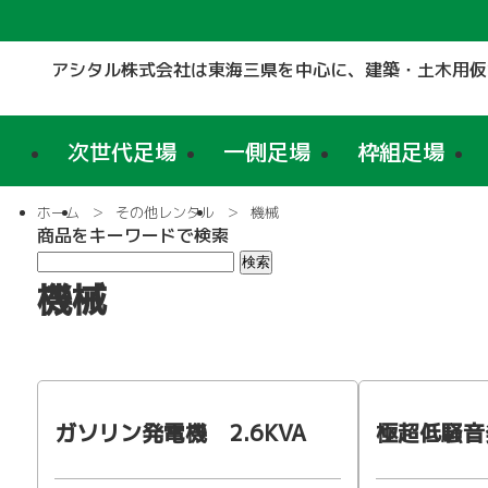
アシタル株式会社は東海三県を中心に、
建築・土木用仮
次世代足場
一側足場
枠組足場
ホーム
その他レンタル
機械
商品をキーワードで検索
機械
ガソリン発電機 2.6KVA
極超低騒音