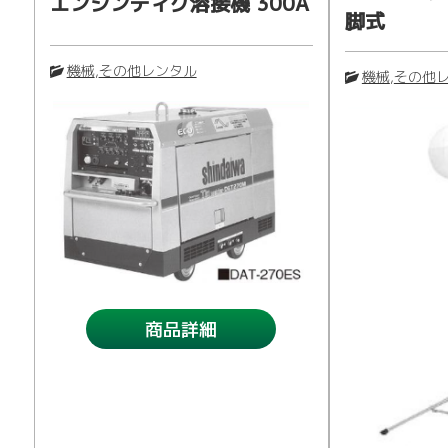
エンジンティグ溶接機 300A
脚式
機械
,
その他レンタル
機械
,
その他
アシタル株式会社 
商品詳細