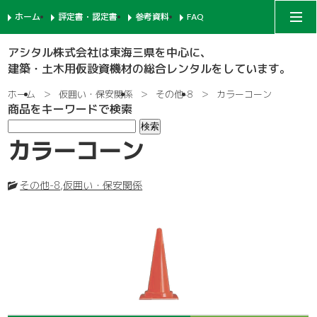
ホーム
評定書・認定書
参考資料
FAQ
アシタルコーポレートサイト
アシタル株式会社は東海三県を中心に、
建築・土木用仮設資機材の総合レンタルをしています。
次世代足場
ホーム
仮囲い・保安関係
その他-8
カラーコーン
商品をキーワードで検索
一側足場
支柱-1
カラーコーン
枠組足場
支柱-2
手摺-1
その他-8
,
仮囲い・保安関係
鉄骨足場
建枠
先行手摺-1
手摺-2
共通部材
ネット関係
ブラケット-1
先行手摺-2
踏板-3
内部足場
足場板
階段-1
ブラケット-2
筋違
親綱関係