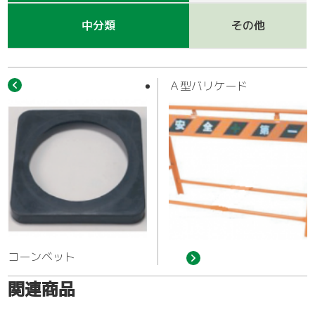
作業車
中分類
その他
Ａ型バリケード
コーンベット
関連商品