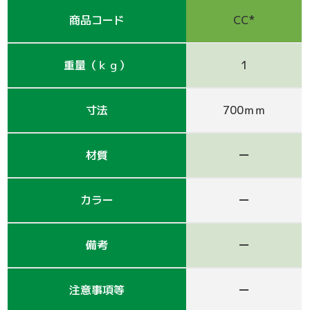
支保工
脚立
巾木-1
踏板-2
手摺-3
アルミ梯子
鋼管
商品コード
CC*
アシタル株式会社 カタログ
仮囲い・保安関係
その他-1
その他-4
ﾛｰﾘﾝｸﾞﾀﾜｰ
強力サポート
階段-2
昇降設備
ｸﾗﾝﾌﾟ他小物
サイト
重量（ｋｇ）
1
その他レンタル
その他-2
四角支柱
ゲート
巾木-3
シート関係
寸法
700ｍｍ
鉄板・ゴムマット
梁枠
山留材
ﾌﾗｯﾄﾊﾟﾈﾙ
材質
ー
ジャッキ・ベース
Ｈ鋼
フェンス
ハウス
その他-8
ブラケット-3
軽量鋼矢板
備品
カラー
ー
壁つなぎ
ミニリフト
トイレ
備考
ー
朝顔
その他-5
機械
注意事項等
ー