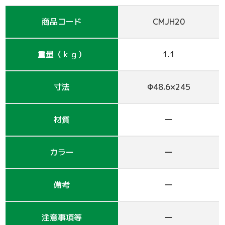
支保工
脚立
巾木-1
踏板-2
手摺-3
アルミ梯子
鋼管
アシタル株式会社 カタログ
商品コード
CMJH20
仮囲い・保安関係
その他-1
その他-4
ﾛｰﾘﾝｸﾞﾀﾜｰ
強力サポート
階段-2
昇降設備
ｸﾗﾝﾌﾟ他小物
サイト
重量（ｋｇ）
1.1
その他レンタル
その他-2
四角支柱
ゲート
巾木-3
シート関係
寸法
Φ48.6×245
鉄板・ゴムマット
梁枠
山留材
ﾌﾗｯﾄﾊﾟﾈﾙ
ジャッキ・ベース
Ｈ鋼
フェンス
ハウス
材質
ー
その他-8
ブラケット-3
軽量鋼矢板
備品
カラー
ー
壁つなぎ
ミニリフト
トイレ
備考
ー
朝顔
その他-5
機械
注意事項等
ー