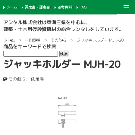
ホーム
評定書・認定書
参考資料
FAQ
アシタルコーポレートサイト
アシタル株式会社は東海三県を中心に、
建築・土木用仮設資機材の総合レンタルをしています。
次世代足場
ホーム
一側足場
その他-2
ジャッキホルダー MJH-20
商品をキーワードで検索
一側足場
支柱-1
ジャッキホルダー MJH-20
枠組足場
支柱-2
手摺-1
その他-2
,
一側足場
鉄骨足場
建枠
先行手摺-1
手摺-2
共通部材
ネット関係
ブラケット-1
先行手摺-2
踏板-3
内部足場
足場板
階段-1
ブラケット-2
筋違
親綱関係