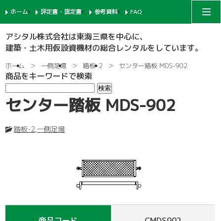
ホーム
評定書・認定書
参考資料
FAQ
アシタルコーポレートサイト
アシタル株式会社は東海三県を中心に、
建築・土木用仮設資機材の総合レンタルをしています。
次世代足場
ホーム
一側足場
踏板-2
センター踏板 MDS-902
商品をキーワードで検索
一側足場
支柱-1
センター踏板 MDS-902
枠組足場
支柱-2
手摺-1
踏板-2
,
一側足場
鉄骨足場
建枠
先行手摺-1
手摺-2
共通部材
ネット関係
ブラケット-1
先行手摺-2
踏板-3
内部足場
足場板
階段-1
ブラケット-2
筋違
親綱関係
商品コード
CMDS902