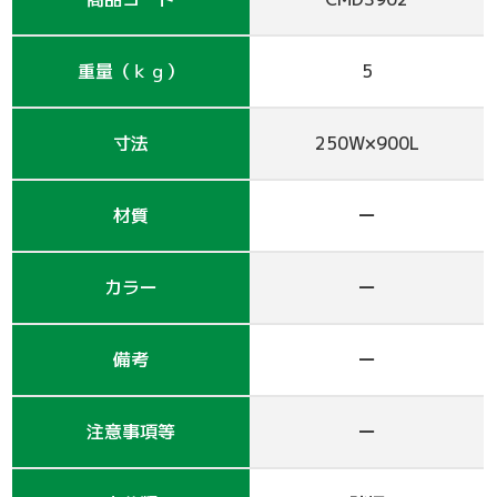
支保工
脚立
巾木-1
踏板-2
手摺-3
アルミ梯子
鋼管
アシタル株式会社 カタログ
重量（ｋｇ）
5
仮囲い・保安関係
その他-1
その他-4
ﾛｰﾘﾝｸﾞﾀﾜｰ
強力サポート
階段-2
昇降設備
ｸﾗﾝﾌﾟ他小物
サイト
その他レンタル
その他-2
四角支柱
ゲート
巾木-3
シート関係
寸法
250W×900L
鉄板・ゴムマット
梁枠
山留材
ﾌﾗｯﾄﾊﾟﾈﾙ
材質
ー
ジャッキ・ベース
Ｈ鋼
フェンス
ハウス
カラー
ー
その他-8
ブラケット-3
軽量鋼矢板
備品
備考
ー
壁つなぎ
ミニリフト
トイレ
注意事項等
ー
朝顔
その他-5
機械