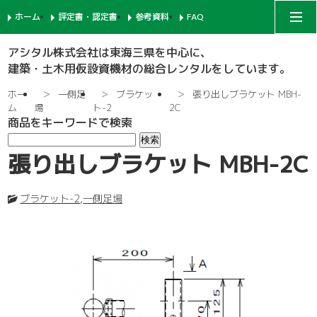
ホーム
評定書・認定書
参考資料
FAQ
アシタルコーポレートサイト
アシタル株式会社は東海三県を中心に、
建築・土木用仮設資機材の総合レンタルをしています。
次世代足場
ホー
一側足
ブラケッ
張り出しブラケット MBH-
ム
場
ト-2
2C
商品をキーワードで検索
一側足場
支柱-1
張り出しブラケット MBH-2C
枠組足場
支柱-2
手摺-1
ブラケット-2
,
一側足場
鉄骨足場
建枠
先行手摺-1
手摺-2
共通部材
ネット関係
ブラケット-1
先行手摺-2
踏板-3
内部足場
足場板
階段-1
ブラケット-2
筋違
親綱関係