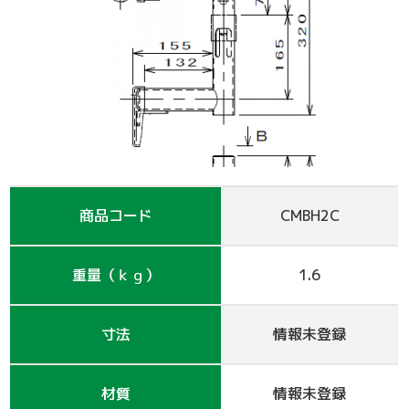
支保工
脚立
巾木-1
踏板-2
手摺-3
アルミ梯子
鋼管
アシタル株式会社 カタログ
仮囲い・保安関係
その他-1
その他-4
ﾛｰﾘﾝｸﾞﾀﾜｰ
強力サポート
階段-2
昇降設備
ｸﾗﾝﾌﾟ他小物
サイト
その他レンタル
その他-2
四角支柱
ゲート
巾木-3
シート関係
鉄板・ゴムマット
梁枠
山留材
ﾌﾗｯﾄﾊﾟﾈﾙ
ジャッキ・ベース
Ｈ鋼
フェンス
ハウス
商品コード
CMBH2C
その他-8
ブラケット-3
軽量鋼矢板
備品
重量（ｋｇ）
1.6
壁つなぎ
ミニリフト
トイレ
寸法
情報未登録
朝顔
その他-5
機械
材質
情報未登録