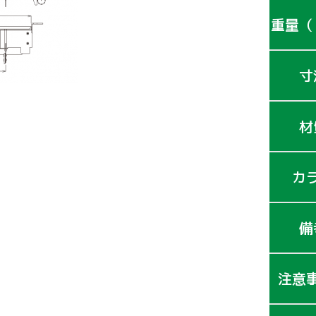
重量（
寸
材
カ
備
注意