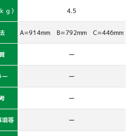
ｋｇ）
4.5
法
A=914mm B=792mm C=446mm
質
ー
ラー
ー
考
ー
事項等
ー