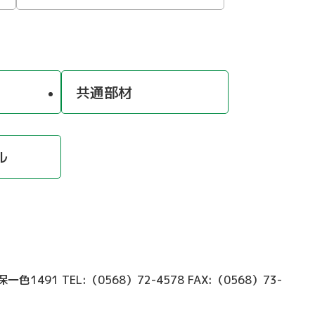
共通部材
ル
久保一色1491
TEL:（0568）72-4578
FAX:（0568）73-