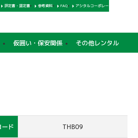
評定書・認定書
参考資料
FAQ
アシタルコーポレートサイト
仮囲い・保安関係
その他レンタル
コード
THB09