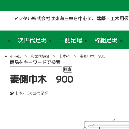
アシタル株式会社は東海三県を中心に、
建築・土木用仮
次世代足場
一側足場
枠組足場
ホーム
次世代足場
巾木-1
妻側巾木 900
商品をキーワードで検索
妻側巾木 900
巾木-1
,
次世代足場