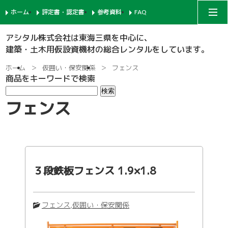
ホーム
評定書・認定書
参考資料
FAQ
アシタルコーポレートサイト
アシタル株式会社は東海三県を中心に、
建築・土木用仮設資機材の総合レンタルをしています。
次世代足場
ホーム
仮囲い・保安関係
フェンス
商品をキーワードで検索
一側足場
支柱-1
フェンス
枠組足場
支柱-2
手摺-1
鉄骨足場
建枠
先行手摺-1
手摺-2
３段鉄板フェンス 1.9×1.8
共通部材
ネット関係
ブラケット-1
先行手摺-2
踏板-3
内部足場
足場板
階段-1
ブラケット-2
筋違
親綱関係
フェンス
,
仮囲い・保安関係