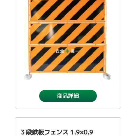
支保工
脚立
巾木-1
踏板-2
手摺-3
アルミ梯子
鋼管
アシタル株式会社 カタログ
仮囲い・保安関係
その他-1
その他-4
ﾛｰﾘﾝｸﾞﾀﾜｰ
強力サポート
階段-2
昇降設備
ｸﾗﾝﾌﾟ他小物
サイト
その他レンタル
その他-2
四角支柱
ゲート
巾木-3
シート関係
鉄板・ゴムマット
梁枠
山留材
ﾌﾗｯﾄﾊﾟﾈﾙ
ジャッキ・ベース
Ｈ鋼
フェンス
ハウス
その他-8
ブラケット-3
軽量鋼矢板
備品
商品詳細
壁つなぎ
ミニリフト
トイレ
朝顔
その他-5
機械
３段鉄板フェンス 1.9×0.9