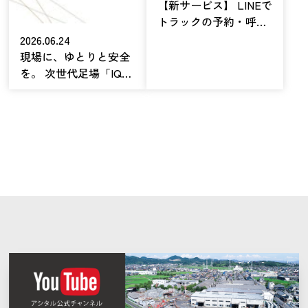
【新サービス】 ​LINEで
トラックの予約・呼び
出しを一元化する
2026.06.24
「TruckCALL」をリリ
現場に、ゆとりと安全
ース
を。 ​次世代足場「IQシ
ステム足場」