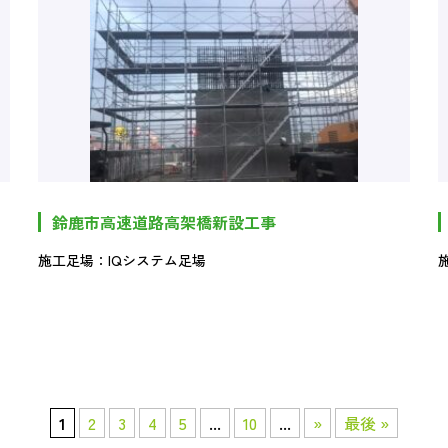
鈴鹿市高速道路高架橋新設工事
施工足場：IQシステム足場
1
2
3
4
5
...
10
...
»
最後 »