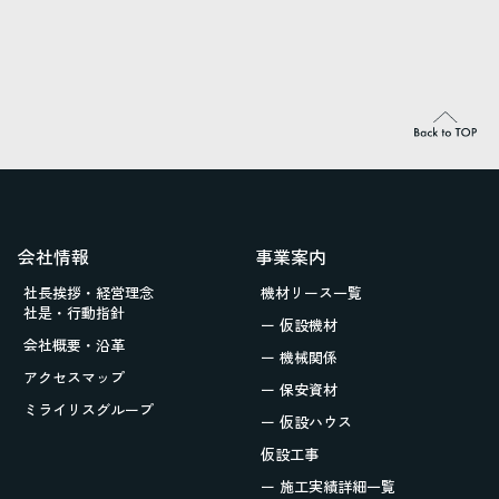
会社情報
事業案内
社長挨拶・経営理念
機材リース一覧
社是・行動指針
ー 仮設機材
会社概要・沿革
ー 機械関係
アクセスマップ
ー 保安資材
ミライリスグループ
ー 仮設ハウス
仮設工事
ー 施工実績詳細一覧