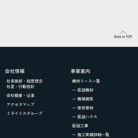
会社情報
事業案内
社長挨拶・経営理念
機材リース一覧
社是・行動指針
ー 仮設機材
会社概要・沿革
ー 機械関係
アクセスマップ
ー 保安資材
ミライリスグループ
ー 仮設ハウス
仮設工事
ー 施工実績詳細一覧