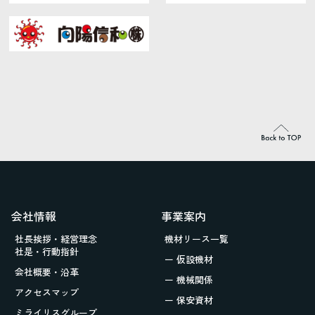
会社情報
事業案内
社長挨拶・経営理念
機材リース一覧
社是・行動指針
ー 仮設機材
会社概要・沿革
ー 機械関係
アクセスマップ
ー 保安資材
ミライリスグループ