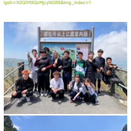
igsh=N3Q1MXQzMjcyNGR0&img_index=1