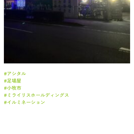
#アシタル
#足場屋
#小牧市
#ミライリスホールディングス
#イルミネーション