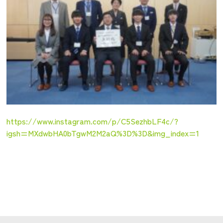
https://www.instagram.com/p/C5SezhbLF4c/?
igsh=MXdwbHA0bTgwM2M2aQ%3D%3D&img_index=1