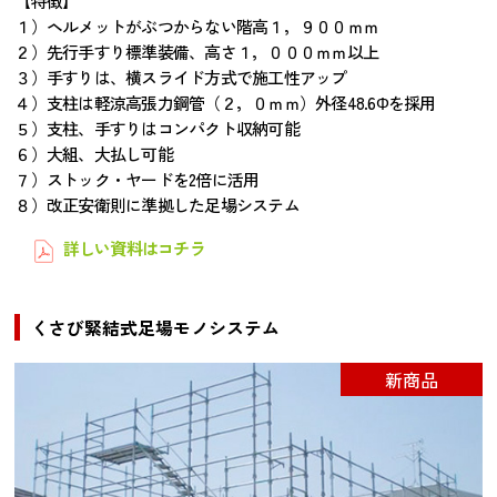
【特徴】
１）ヘルメットがぶつからない階高１，９００ｍｍ
２）先行手すり標準装備、高さ１，０００ｍｍ以上
３）手すりは、横スライド方式で施工性アップ
４）支柱は軽涼高張力鋼管（２，０ｍｍ）外径48.6Φを採用
５）支柱、手すりはコンパクト収納可能
６）大組、大払し可能
７）ストック・ヤードを2倍に活用
８）改正安衛則に準拠した足場システム
詳しい資料はコチラ
くさび緊結式足場モノシステム
新商品